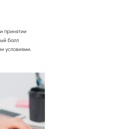
ри принятии
вый балл
ми условиями.