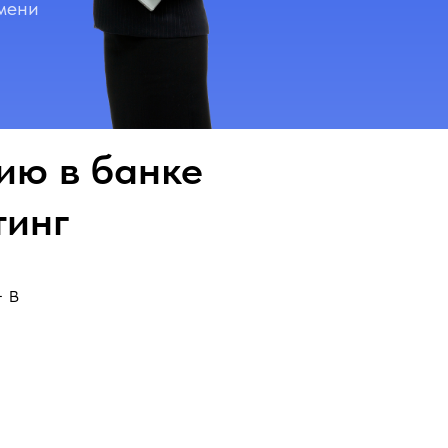
мени
ию в банке
тинг
 в