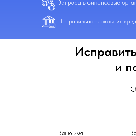
Запросы в финансовые орга
Неправильное закрытие кред
Исправить
и п
О
Ваше имя
В