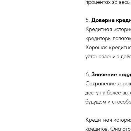
процентах за весь
5.
Доверие креди
Кредитная истори
кредиторы полага
Хорошая кредитная
установлению дов
6.
Значение подд
Сохранение хорош
доступ к более вы
будущем и способ
Кредитная истори
кредитов. Она от