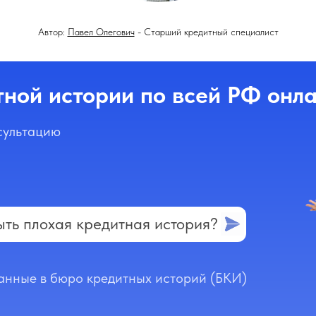
Автор:
Павел Олегович
- Старший кредитный специалист
ной истории по всей РФ онл
сультацию
ыть плохая кредитная история?
анные в бюро кредитных историй (БКИ)