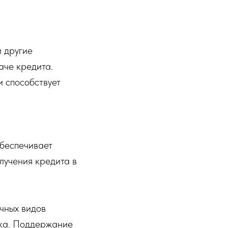
 другие
аче кредита.
и способствует
обеспечивает
лучения кредита в
чных видов
ика. Поддержание