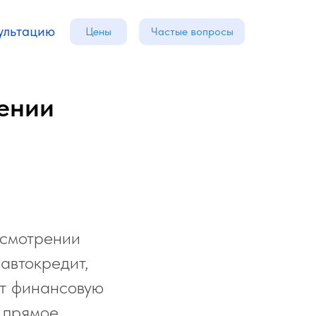
ультацию
Цены
Частые вопросы
чении
ссмотрении
 автокредит,
ет финансовую
т прямое