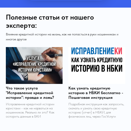
Полезные статьи от нашего
эксперта:
Влияние кредитной истории на жизнь, как не попасться в руки мошенникам и
многое другое
Что такое услуга
Как узнать кредитную
"Исправление кредитной
историю в НБКИ бесплатно -
истории": правда и ложь?
Пошаговая инструкция
Исправление кредитной истории
Подробная инструкция как запросить,
юристами - как не нарваться на
скачать и узнать свою кредитную
мошенников. Реально ли это? Как
историю (отчет) в НБКИ, для
оспорить данные в БКИ
физических лиц, через ГосУслуги