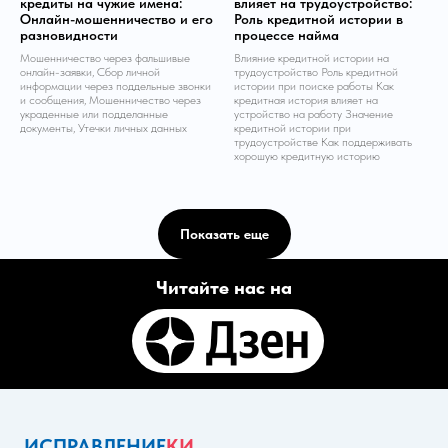
кредиты на чужие имена:
влияет на трудоустройство:
Онлайн-мошенничество и его
Роль кредитной истории в
разновидности
процессе найма
Мошенничество через фальшивые
Влияние кредитной истории на
онлайн-заявки, Сбор личной
трудоустройство Роль кредитной
информации через поддельные звонки
истории при поиске работы Как
и сообщения, Мошенничество через
кредитная история влияет на
украденные или подделанные
устройство на работу Значение
документы, Утечки личных данных
кредитной истории при
трудоустройстве Как поддерживать
хорошую кредитную историю
Показать еще
Читайте нас на
LET'S GO!
ИСПРАВЛЕНИЕ
КИ