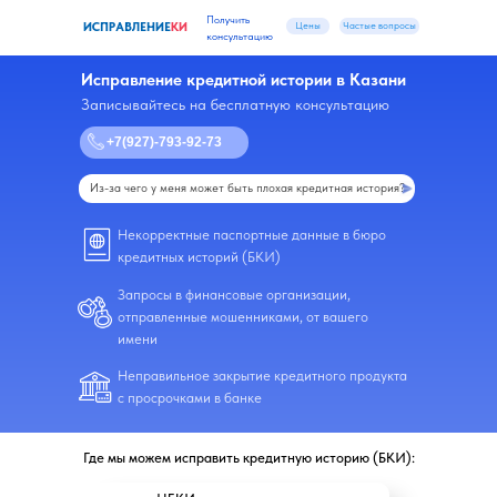
Получить
Цены
Частые вопросы
ИСПРАВЛЕНИЕ
КИ
консультацию
Исправление кредитной истории в Казани
Записывайтесь на бесплатную консультацию
+7(927)-793-92-73
Из-за чего у меня может быть плохая кредитная история?
Некорректные паспортные данные в бюро
кредитных историй (БКИ)
Запросы в финансовые организации,
отправленные мошенниками, от вашего
имени
Неправильное закрытие кредитного продукта
с просрочками в банке
Где мы можем исправить кредитную историю (БКИ):