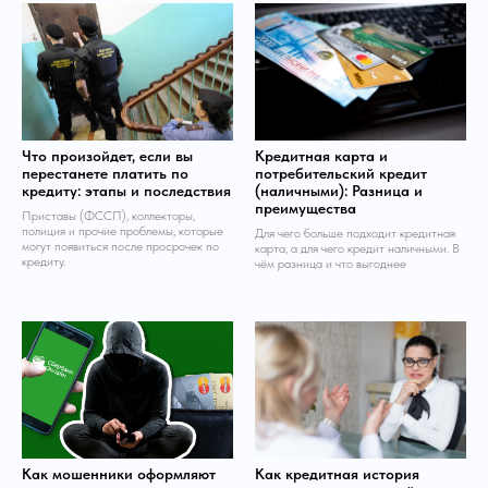
Что произойдет, если вы
Кредитная карта и
перестанете платить по
потребительский кредит
кредиту: этапы и последствия
(наличными): Разница и
преимущества
Приставы (ФССП), коллекторы,
полиция и прочие проблемы, которые
Для чего больше подходит кредитная
могут появиться после просрочек по
карта, а для чего кредит наличными. В
кредиту.
чём разница и что выгоднее
Как мошенники оформляют
Как кредитная история